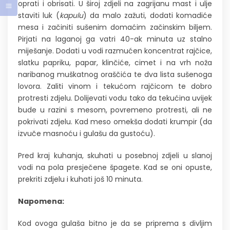
oprati i obrisati. U široj zdjeli na zagrijanu mast i ulje
staviti luk (
kapulu
) da malo zažuti, dodati komadiće
mesa i začiniti sušenim domaćim začinskim biljem.
Pirjati na laganoj ga vatri 40-ak minuta uz stalno
miješanje. Dodati u vodi razmućen koncentrat rajčice,
slatku papriku, papar, klinčiće, cimet i na vrh noža
naribanog muškatnog oraščića te dva lista sušenoga
lovora. Zaliti vinom i tekućom rajčicom te dobro
protresti zdjelu. Dolijevati vodu tako da tekućina uvijek
bude u razini s mesom, povremeno protresti, ali ne
pokrivati zdjelu. Kad meso omekša dodati krumpir (da
izvuče masnoću i gulašu da gustoću).
Pred kraj kuhanja, skuhati u posebnoj zdjeli u slanoj
vodi na pola presječene špagete. Kad se oni opuste,
prekriti zdjelu i kuhati još 10 minuta.
Napomena:
Kod ovoga gulaša bitno je da se priprema s divljim