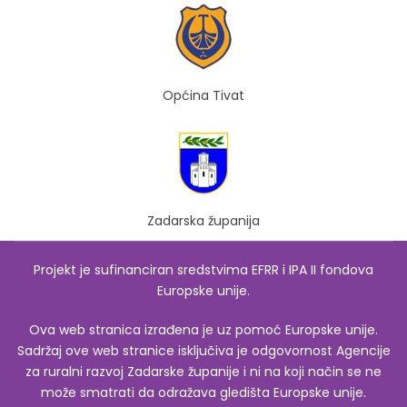
Općina Tivat
Zadarska županija
Projekt je sufinanciran sredstvima EFRR i IPA II fondova
Europske unije.
Ova web stranica izrađena je uz pomoć Europske unije.
Sadržaj ove web stranice isključiva je odgovornost Agencije
za ruralni razvoj Zadarske županije i ni na koji način se ne
može smatrati da odražava gledišta Europske unije.