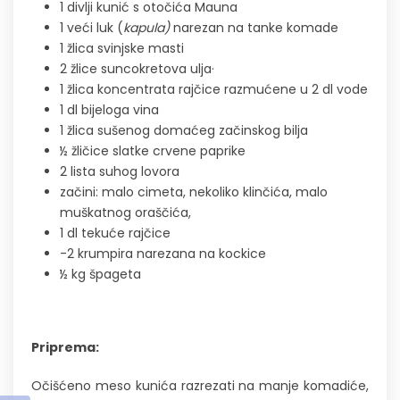
1 divlji kunić s otočića Mauna
1 veći luk (
kapula)
narezan na tanke komade
1 žlica svinjske masti
2 žlice suncokretova ulja·
1 žlica koncentrata rajčice razmućene u 2 dl vode
1 dl bijeloga vina
1 žlica sušenog domaćeg začinskog bilja
½ žličice slatke crvene paprike
2 lista suhog lovora
začini: malo cimeta, nekoliko klinčića, malo
muškatnog oraščića,
1 dl tekuće rajčice
-2 krumpira narezana na kockice
½ kg špageta
Priprema:
Očišćeno meso kunića razrezati na manje komadiće,