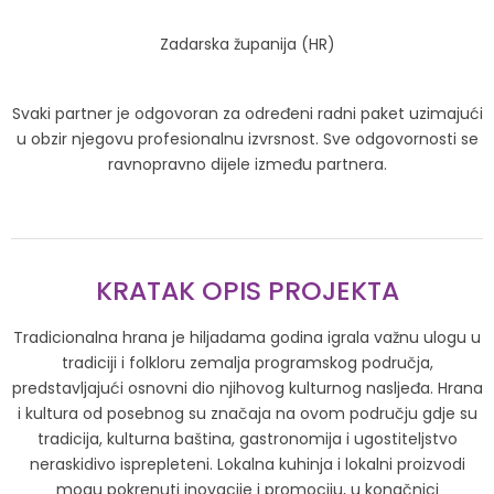
Zadarska županija (HR)
Svaki partner je odgovoran za određeni radni paket uzimajući
u obzir njegovu profesionalnu izvrsnost. Sve odgovornosti se
ravnopravno dijele između partnera.
KRATAK OPIS PROJEKTA
Tradicionalna hrana je hiljadama godina igrala važnu ulogu u
tradiciji i folkloru zemalja programskog područja,
predstavljajući osnovni dio njihovog kulturnog nasljeđa. Hrana
i kultura od posebnog su značaja na ovom području gdje su
tradicija, kulturna baština, gastronomija i ugostiteljstvo
neraskidivo isprepleteni. Lokalna kuhinja i lokalni proizvodi
mogu pokrenuti inovacije i promociju, u konačnici