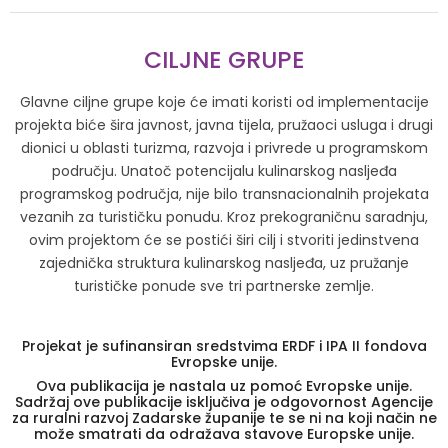
CILJNE GRUPE
Glavne ciljne grupe koje će imati koristi od implementacije
projekta biće šira javnost, javna tijela, pružaoci usluga i drugi
dionici u oblasti turizma, razvoja i privrede u programskom
području. Unatoč potencijalu kulinarskog nasljeđa
programskog područja, nije bilo transnacionalnih projekata
vezanih za turističku ponudu. Kroz prekograničnu saradnju,
ovim projektom će se postići širi cilj i stvoriti jedinstvena
zajednička struktura kulinarskog nasljeđa, uz pružanje
turističke ponude sve tri partnerske zemlje.
Projekat je sufinansiran sredstvima ERDF i IPA II fondova
Evropske unije.
Ova publikacija je nastala uz pomoć Evropske unije.
Sadržaj ove publikacije isključiva je odgovornost Agencije
za ruralni razvoj Zadarske županije te se ni na koji način ne
može smatrati da odražava stavove Europske unije.