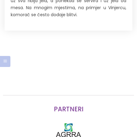
uz sva riblja jela, a ponekad se servira i uz jela od
mesa. Na mnogim mjestima, na primjer u Vinjercu,
komorač se često dodaje blitvi.
PARTNERI