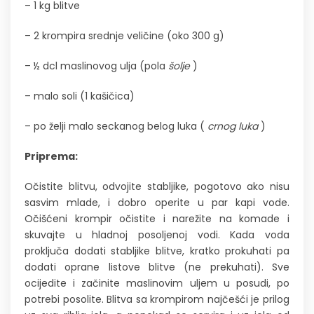
– 1 kg blitve
– 2 krompira srednje veličine (oko 300 g)
– ½ dcl maslinovog ulja (pola
šolje
)
– malo soli (1 kašičica)
– po želji malo seckanog belog luka (
crnog luka
)
Priprema:
Očistite blitvu, odvojite stabljike, pogotovo ako nisu
sasvim mlade, i dobro operite u par kapi vode.
Očišćeni krompir očistite i narežite na komade i
skuvajte u hladnoj posoljenoj vodi. Kada voda
proključa dodati stabljike blitve, kratko prokuhati pa
dodati oprane listove blitve (ne prekuhati). Sve
ocijedite i začinite maslinovim uljem u posudi, po
potrebi posolite. Blitva sa krompirom najčešći je prilog