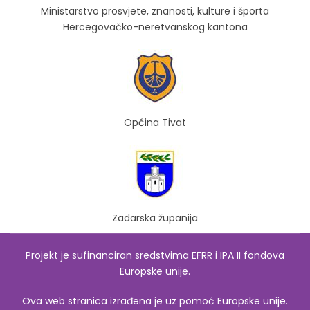
Ministarstvo prosvjete, znanosti, kulture i športa
Hercegovačko-neretvanskog kantona
Općina Tivat
Zadarska županija
Projekt je sufinanciran sredstvima EFRR i IPA II fondova
Europske unije.
Ova web stranica izrađena je uz pomoć Europske unije.