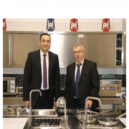
VIJESTI
Obuka pružalaca usluga u okviru CUHaCHA
projekta
13.12.2022