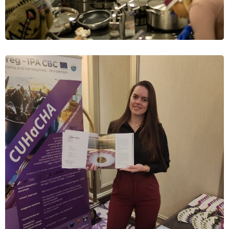
VIJESTI
Pružatelji usluga HNŽ-K obučeni za pripremu
tradicionalnih jela
18.12.2022