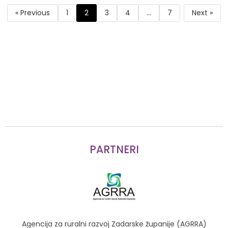
Završna konferencija
« Previous
1
2
3
4
…
7
Next »
04.12.2022
PARTNERI
Agencija za ruralni razvoj Zadarske županije (AGRRA)