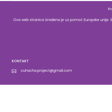
Pr
Ova web stranica izrađena je uz pomoć Europske unije. Sad
KONTAKT
cuhacha.project@gmail.com