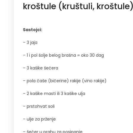
kroštule (kruštuli, kroštule
Sastojci:
– 3 jaja
– 1 i pol šolje belog brašna = oko 30 dag
– 3 kašike šećera
– pola čaše (bičerine) rakije (vino rakije)
– 2 kašike masti ili 3 kašike ulja
– prstohvat soli
– ulje za prženje
– šećer u prahu za posipanje