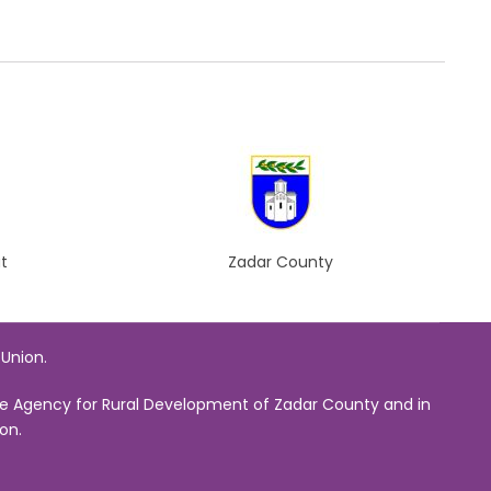
t
Zadar County
 Union.
 the Agency for Rural Development of Zadar County and in
on.