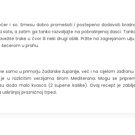
e, šećer i so. Smesu dobro promešati i postepeno dodavati braš
a sata, a zatim ga tanko razvaljajte na pobrašnjenoj dasci. Tanko
vežite trake u čvor ili neki drugi oblik. Pržite na zagrejanom ulj
te šećerom u prahu.
ne samo u primorju Zadarske županije, već i na cijelom Jadranu. 
 je u različitim verzijama širom Mediterana. Mogu se pripremi
u doda malo kvasca (2 supene kašike). Ovaj recept je zabilj
skršnjoj prazničnoj trpezi.