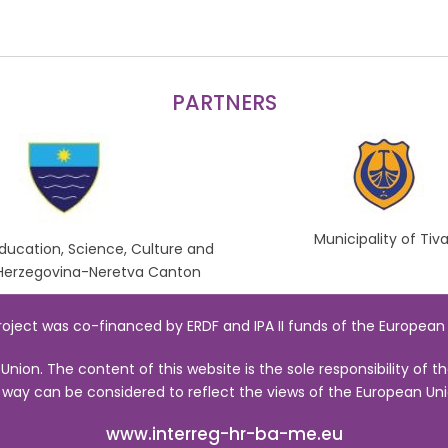
PARTNERS
Municipality of Tiva
Education, Science, Culture and
 Herzegovina-Neretva Canton
oject was co-financed by ERDF and IPA II funds of the European
Union. The content of this website is the sole responsibility of
 way can be considered to reflect the views of the European Uni
www.interreg-hr-ba-me.eu