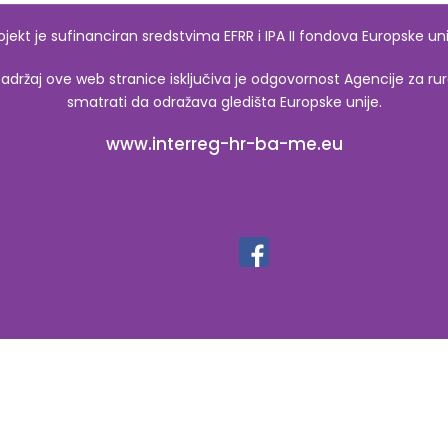
ojekt je sufinanciran sredstvima EFRR i IPA II fondova Europske uni
ržaj ove web stranice isključiva je odgovornost Agencije za rura
smatrati da odražava gledišta Europske unije.
www.interreg-hr-ba-me.eu