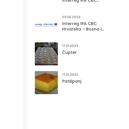
Interreg IPA CBC
Hrvatska – Bosna i
Hercegovina – Crna
Gora
03.05.2023
Interreg IPA CBC
Hrvatska – Bosna i
Hercegovina – Crna
Gora Prvi poziv na
dostavu projektnih
17.01.2023
prijedloga
Ćupter
17.01.2023
Patišpanj