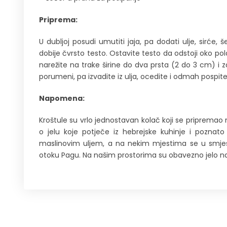
Priprema:
U dubljoj posudi umutiti jaja, pa dodati ulje, sirć
dobije čvrsto testo. Ostavite testo da odstoji oko pol
narežite na trake širine do dva prsta (2 do 3 cm) i za
porumeni, pa izvadite iz ulja, ocedite i odmah pospi
Napomena:
Kroštule su vrlo jednostavan kolač koji se pripremao 
o jelu koje potječe iz hebrejske kuhinje i poznato
maslinovim uljem, a na nekim mjestima se u smjes
otoku Pagu. Na našim prostorima su obavezno jelo na u