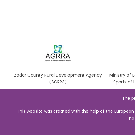
Zadar County Rural Development Agency
Ministry of 
(AGRRA)
Sports of
The pr
This website was created with the help of the European 
no