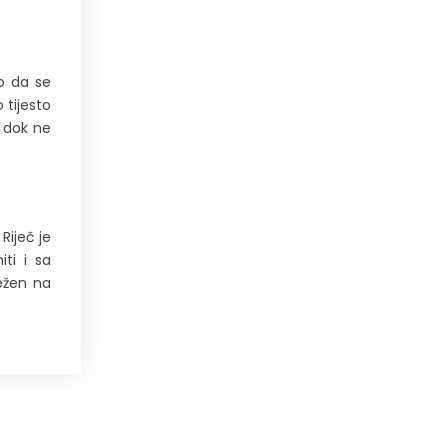
no da se
 tijesto
u dok ne
Riječ je
ti i sa
ežen na